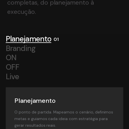
completas, do planejamento à
execução.
Planejamento
Branding
ON
OFF
Live
Planejamento
O ponto de partida. Mapeamos o cenário, definimos
metas e guiamos cada ideia com estratégia para
gerar resultados reais.