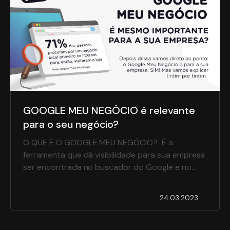
GOOGLE MEU NEGÓCIO é relevante
para o seu negócio?
O QUE É O GOOGLE MEU NEGÓCIO? É a
ferramenta que dá visibilidade para sua empresa
ser encontrada no buscador do Google e no
Google Maps através das informações
adicionadas sobre o seu negócio: Horário de
24.03.2023
funcionamento; Endereço e foto da localização;
Telefone para contato; Opções de serviço
(presencial ou para retirada); Formas de