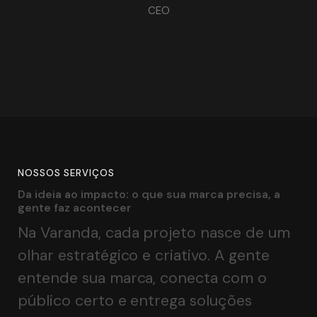
CEO
NOSSOS SERVIÇOS
Da ideia ao impacto: o que sua marca precisa, a gen
D
a
i
d
e
i
a
a
o
i
m
p
a
c
t
o
:
o
q
u
e
s
u
a
m
a
r
c
a
p
r
e
c
i
s
a
,
a
g
e
n
t
e
f
a
z
a
c
o
n
t
e
c
e
r
Na Varanda, cada projeto nasce de um
olhar estratégico e criativo. A gente
entende sua marca, conecta com o
público certo e entrega soluções