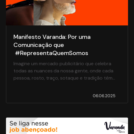
Manifesto Varanda: Por uma
Comunicação que
#RepresentaQuemSomos
Imagine um mercado publicitário que celebra
todas as nuances da nossa gente, onde cada
pessoa, rosto, traço, sotaque e tradição têm
seu lugar sob os holofotes. Nos questionamos
sobre a ausência de representatividade na
06.06.2025
comunicação, e desde então temos focado em
projetos que destacam o público real de nossos
clientes.E notando a diminuição do engajamento