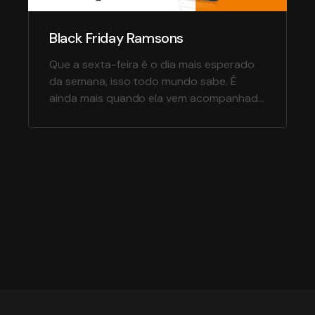
Black Friday Ramsons
Que a sexta-feira é o dia mais esperado
da semana, isso todo mundo sabe. É
ainda mais quando ela vem acompanhada
de ofertas especiais e um Black Bônus
incrível de 5%. Foi nessa vibe que criamos
o mote Agora Vai Sextar para o Black
Friday das Lojas Ramsons. A campanha
ON completa contou com anúncios, […]