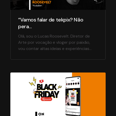
“Vamos falar de tekpix? Não
pera…
Olá, sou o Lucas Roosevelt. Diretor de
Arte por vocação e vloger por paixão,
vou contar altas ideias e experiências
incríveis pra te inspirar a começar a fazer
o que você gosta hoje! Afinal, coisa de
varandeiro laranja é assim: acender a luz
das boas ideias sempre. Vem comigo! Eu
sempre gostei de fazer vídeos […]