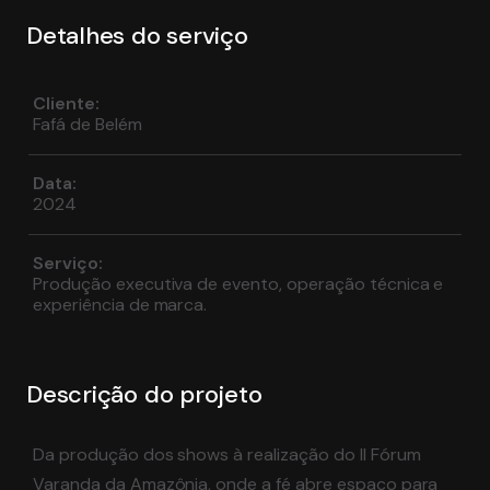
Detalhes do serviço
Cliente:
Fafá de Belém
Data:
2024
Serviço
:
Produção executiva de evento, operação técnica e
experiência de marca.
Descrição do projeto
Da produção dos shows à realização do II Fórum
Varanda da Amazônia, onde a fé abre espaço para