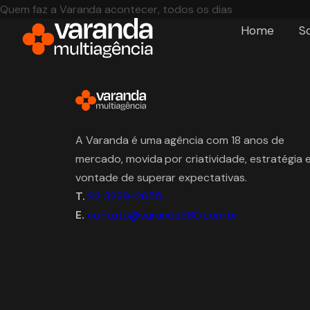
Quem faz a Varanda acontecer, todos os dias
Home
S
A Varanda é uma agência com 18 anos de
mercado, movida por criatividade, estratégia 
vontade de superar expectativas.
T.
92 3239-2655
E.
contato@varanda360.com.br