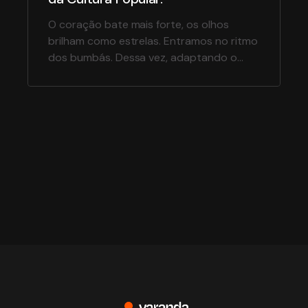
O coração bate mais forte, os olhos
brilham como estrelas. Entramos no ritmo
dos bumbás. Dessa vez, adaptando o
conceito visual da Coca-Cola Parintins
2019 para materiais de trade marketing e
ações promocionais. Quem visitar a Ilha
Tupinambarana nos dias do Festival, vai
poder participar de ações de experiência
de marca e encontrar pontos de […]