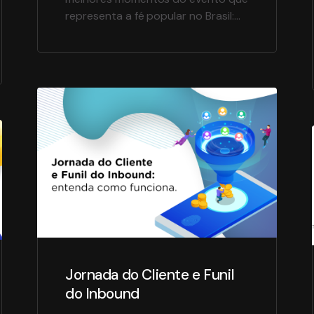
representa a fé popular no Brasil:
VARANDA DE NAZARÉ 2022. Clique,
assista e prepare-se! Já
começamos a produção executiva
do CÍRIO 2023. Quando a maior
agência de Live Marketing do Norte
do país se une à maior celebração
religiosa nacional, esse é o
resultado. […]
Jornada do Cliente e Funil
do Inbound