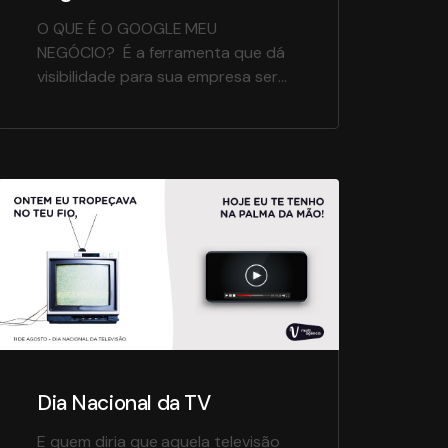
O QUE É O GOOGLE MEU
NEGÓCIO? É a ferramenta que dá
visibilidade para sua empresa ser
encontrada no buscador do
Google e no Google Maps através
das informações adicionadas sobre
o seu negócio: Horário de
funcionamento; Endereço e foto da
localização; Telefone para contato;
Opções de serviço (presencial ou
para retirada); Formas de
pagamento; […]
Dia Nacional da TV
E quem diria que aquela televisão