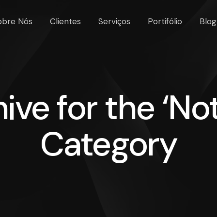
obre Nós
Clientes
Serviços
Portifólio
Blog
ive for the ‘Not
Category