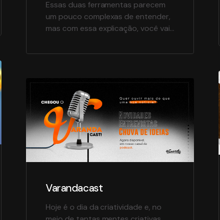
Essas duas ferramentas parecem
um pouco complexas de entender,
mas com essa explicação, você vai
compreender como é simples, mas
fundamental para o seu negócio.
Aqui é onde se conquista novos
clientes por um processo em que
não se vende um produto ou
serviço, mas ajuda no caminho de
decisão da compra. Vamos lá! O […]
Varandacast
Hoje é o dia da criatividade e, no
meio de tantas mentes criativas,