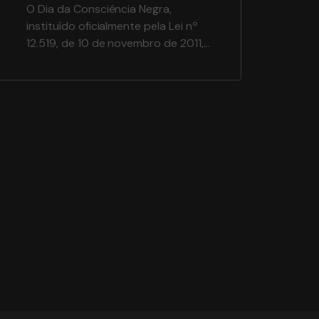
O Dia da Consciência Negra,
instituído oficialmente pela Lei nº
12.519, de 10 de novembro de 2011,
faz referência ao dia da morte de
Zumbi, líder do Quilombo dos
Palmares. A data da sua morte,
descoberta por historiadores em
1978, serviu como motivação para
membros do Movimento Negro
Unificado contra a Discriminação
Racial elegerem a […]