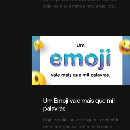
seja, se a sua marca não atuar de
forma correta na Internet pode
afetar indiretamente as suas
vendas. E é nessa hora que entra o
Inbound Marketing! Essa estratégia
utiliza conteúdos relevantes para
atrair, converter e manter seu
público sempre aquecido. COMO
ISSO FUNCIONA? […]
Um Emoji vale mais que mil
palavras
Hoje em dia, se você quer transmitir
uma emoção ou até mesmo uma