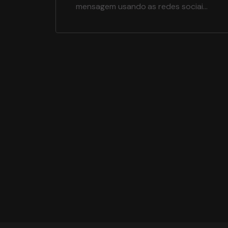
mensagem usando as redes sociais,
provavelmente você já deve ter
usado
não é mesmo? Para
você ter a dimensão dessas
pequenas figuras, além das
principais redes sociais: Instagram,
Facebook, Twitter, inclusive o
WhatsApp, já disponibilizam as
reações como resposta […]