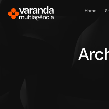
Home
S
Arch