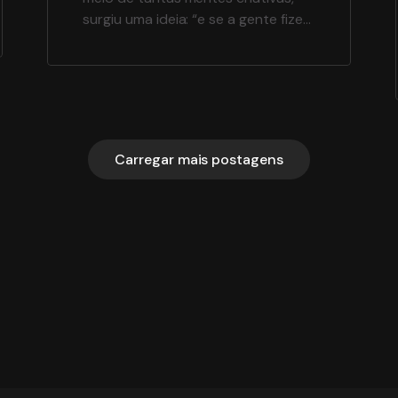
surgiu uma ideia: “e se a gente fizer
um podcast?”. E assim nasceu o
VarandaCast, para você ficar ligado
no mundo da comunicação, com
novidades, dicas, matérias e uma
chuva de ideias para sua mente
criativa. E você ainda pode escutar
Carregar mais postagens
onde […]