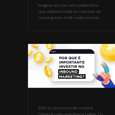
Imagine um mercado publicitário
que celebra todas as nuances da
nossa gente, onde cada pessoa,
rosto, traço, sotaque e tradição
têm seu lugar sob os holofotes. Nos
questionamos sobre a ausência de
representatividade na
comunicação, e desde então
temos focado em projetos que
destacam o público real de nossos
clientes.E notando a diminuição do
engajamento […]
93% do processo de compra
começa com uma busca online. Ou