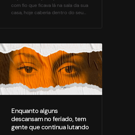
com fio que ficava lá na sala da sua
casa, hoje caberia dentro do seu
bolso? Recordar a televisão é
lembrar de toda a sua evolução até
os dias atuais. Lembra o tempo em
que você reunia a família para
assistir os mesmos programas sem
muitas opções de canais? […]
Enquanto alguns
descansam no feriado, tem
gente que continua lutando