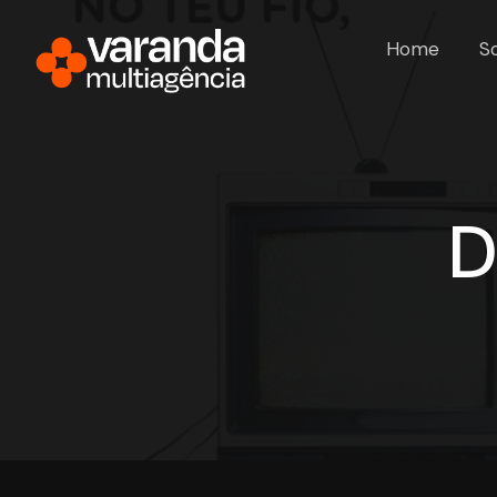
Home
S
D