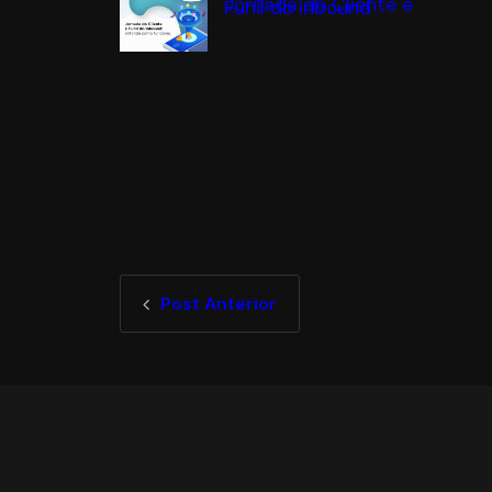
Jornada do Cliente e
Funil do Inbound
Post Anterior