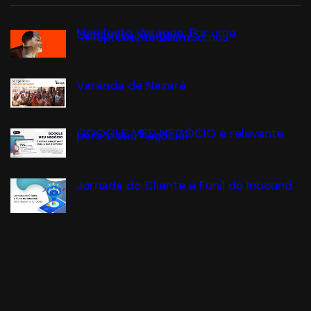
Manifesto Varanda: Por uma
Comunicação que
#RepresentaQuemSomos
Varanda de Nazaré
GOOGLE MEU NEGÓCIO é relevante
para o seu negócio?
Jornada do Cliente e Funil do Inbound