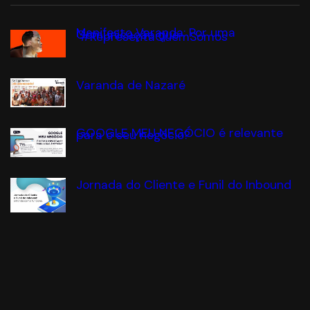
Manifesto Varanda: Por uma
Comunicação que
#RepresentaQuemSomos
Varanda de Nazaré
GOOGLE MEU NEGÓCIO é relevante
para o seu negócio?
Jornada do Cliente e Funil do Inbound