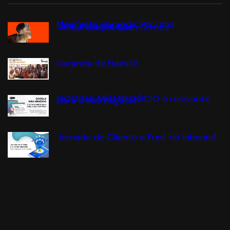
Manifesto Varanda: Por uma
Comunicação que
#RepresentaQuemSomos
Varanda de Nazaré
GOOGLE MEU NEGÓCIO é relevante
para o seu negócio?
Jornada do Cliente e Funil do Inbound