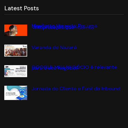
Latest Posts
Manifesto Varanda: Por uma
Comunicação que
#RepresentaQuemSomos
Varanda de Nazaré
GOOGLE MEU NEGÓCIO é relevante
para o seu negócio?
Jornada do Cliente e Funil do Inbound