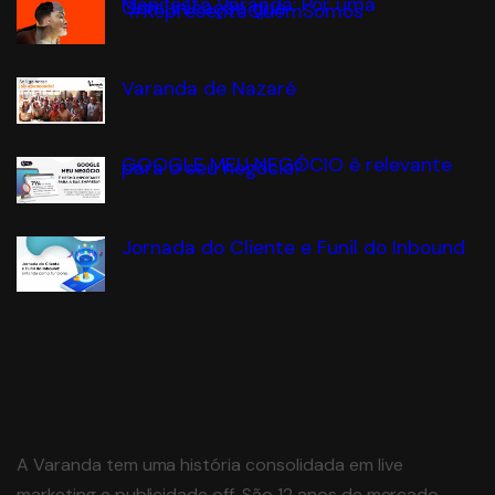
Manifesto Varanda: Por uma
Comunicação que
#RepresentaQuemSomos
Varanda de Nazaré
GOOGLE MEU NEGÓCIO é relevante
para o seu negócio?
Jornada do Cliente e Funil do Inbound
A Varanda tem uma história consolidada em live
marketing e publicidade off. São 12 anos de mercado