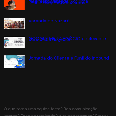
Manifesto Varanda: Por uma
Comunicação que
#RepresentaQuemSomos
Varanda de Nazaré
GOOGLE MEU NEGÓCIO é relevante
para o seu negócio?
Jornada do Cliente e Funil do Inbound
O que torna uma equipe forte? Boa comunicação
interna? Foco no resultado? Alta performance? Em vez