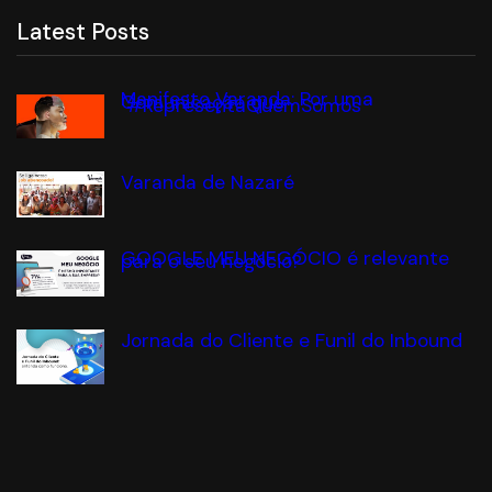
Latest Posts
Manifesto Varanda: Por uma
Comunicação que
#RepresentaQuemSomos
Varanda de Nazaré
GOOGLE MEU NEGÓCIO é relevante
para o seu negócio?
Jornada do Cliente e Funil do Inbound